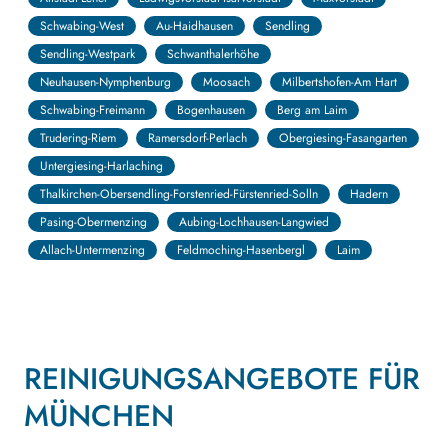
Schwabing-West
Au-Haidhausen
Sendling
Sendling-Westpark
Schwanthalerhöhe
Neuhausen-Nymphenburg
Moosach
Milbertshofen-Am Hart
Schwabing-Freimann
Bogenhausen
Berg am Laim
Trudering-Riem
Ramersdorf-Perlach
Obergiesing-Fasangarten
Untergiesing-Harlaching
Thalkirchen-Obersendling-Forstenried-Fürstenried-Solln
Hadern
Pasing-Obermenzing
Aubing-Lochhausen-Langwied
Allach-Untermenzing
Feldmoching-Hasenbergl
Laim
REINIGUNGSANGEBOTE FÜR
MÜNCHEN