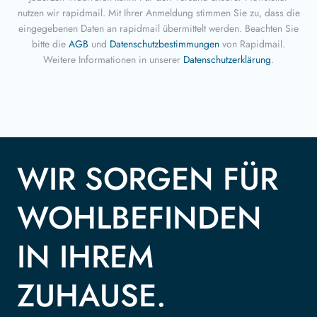
nutzen wir rapidmail. Mit Ihrer Anmeldung stimmen Sie zu, dass die
eingegebenen Daten an rapidmail übermittelt werden. Beachten Sie
bitte die
AGB
und
Datenschutzbestimmungen
von Rapidmail.
Weitere Informationen in unserer
Datenschutzerklärung
.
WIR SORGEN FÜR
WOHLBEFINDEN
IN IHREM
ZUHAUSE.